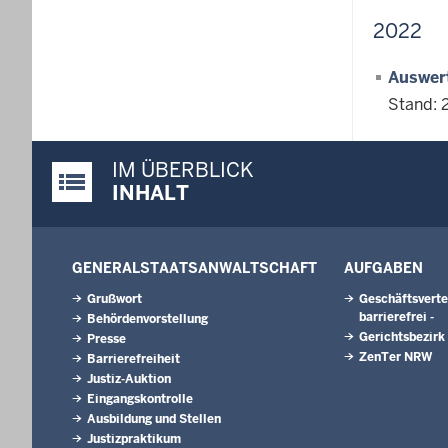
2022
Auswert
Stand: 
IM ÜBERBLICK
Justiz-Portal im Überblick:
INHALT
GENERALSTAATSANWALTSCHAFT
AUFGABEN
Grußwort
Geschäftsvertei
barrierefrei -
Behördenvorstellung
Gerichtsbezirk
Presse
ZenTer NRW
Barrierefreiheit
Justiz-Auktion
Eingangskontrolle
Ausbildung und Stellen
Justizpraktikum