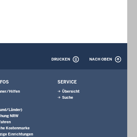
DRUCKEN
NACH OBEN
NFOS
SERVICE
ner/Hilfen
Übersicht
Suche
Bund/Länder)
chung NRW
fahren
che Kostenmarke
ige Einrichtungen