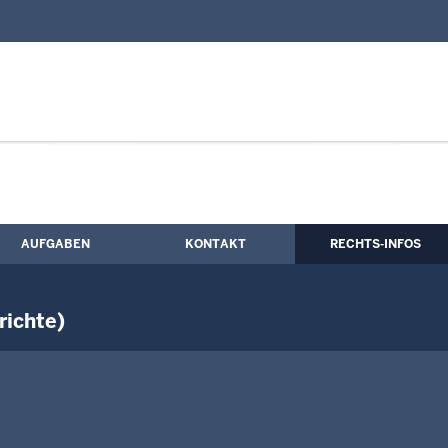
nd Kontaktformular
Gemeinnützige Einrichtungen (Jahresber
AUFGABEN
KONTAKT
RECHTS-INFOS
richte)