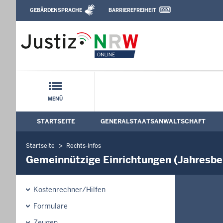
Direkt zum Inhalt
GEBÄRDENSPRACHE
BARRIEREFREIHEIT
Leichte Sprache, Gebärdensprachenvideo u
Generalstaatsanwaltschaft Düsseldorf: 
Schnellnavigation mit Volltext-Suche
MENÜ
STARTSEITE
GENERALSTAATSANWALTSCHAFT
Hauptmenü: Hauptnavigation
Startseite
Rechts-Infos
Gemeinnützige Einrichtungen (Jahresbe
Kostenrechner/Hilfen
Formulare
Zeugen